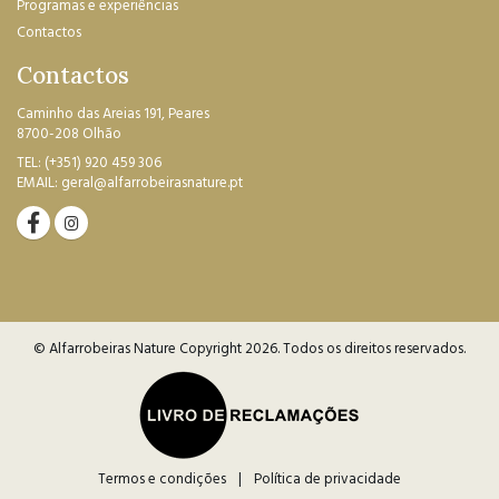
Programas e experiências
Contactos
Contactos
Caminho das Areias 191, Peares
8700-208 Olhão
TEL:
(+351) 920 459 306
EMAIL:
geral@alfarrobeirasnature.pt
© Alfarrobeiras Nature Copyright 2026
. Todos os direitos reservados.
Termos e condições
|
Política de privacidade